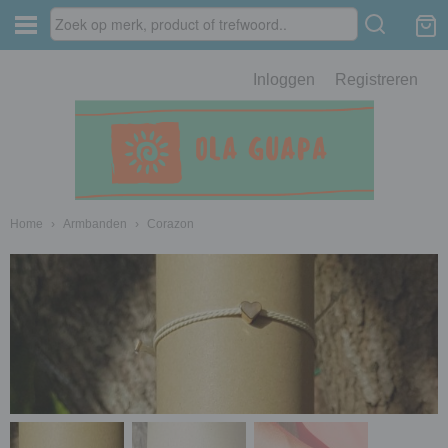
Inloggen
Registreren
Home
›
Armbanden
›
Corazon