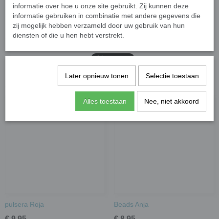
informatie over hoe u onze site gebruikt. Zij kunnen deze
Specificaties
informatie gebruiken in combinatie met andere gegevens die
zij mogelijk hebben verzameld door uw gebruik van hun
Bruto gewicht
0,01 Kg
diensten of die u hen hebt verstrekt.
Later opnieuw tonen
Selectie toestaan
Ook interessant
Alles toestaan
Nee, niet akkoord
pulsera Roja
Beads Anja
€ 9,95
€ 8,95