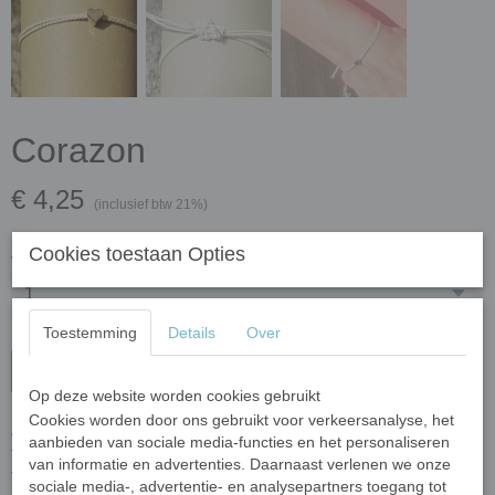
Corazon
€ 4,25
(inclusief btw 21%)
Cookies toestaan Opties
Aantal
Toestemming
Details
Over
In winkelwagen
Op deze website worden cookies gebruikt
Cookies worden door ons gebruikt voor verkeersanalyse, het
Armbandje wit touw met hartje. Lief armbandje van mooie kwaliteit
aanbieden van sociale media-functies en het personaliseren
touw. Hartje is onderhevig aan kleurverandering en blijft
van informatie en advertenties. Daarnaast verlenen we onze
tegelijkertijd een liefdevol detail om iedere pols!
sociale media-, advertentie- en analysepartners toegang tot