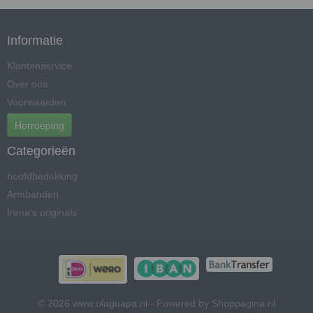
Informatie
Klantenservice
Over ons
Voorwaarden
Herroeping
Categorieën
hoofdbedekking
Armbanden
Irene's originals
© 2026 www.olaguapa.nl - Powered by Shoppagina.nl