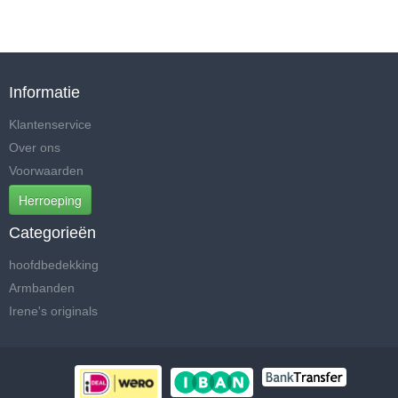
Informatie
Klantenservice
Over ons
Voorwaarden
Herroeping
Categorieën
hoofdbedekking
Armbanden
Irene's originals